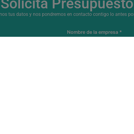
Solicita Presupuesto
nos tus datos y nos pondremos en contacto contigo lo antes pos
Nombre de la empresa
*
Número de teléfono
*
s y de contacto) serán tratados por QSAFETY BY QUIRON PREVENCION, S.A. c