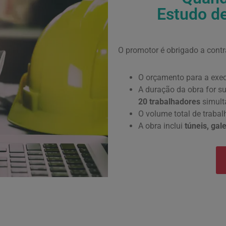
Estudo d
O promotor é obrigado a cont
O orçamento para a exec
A duração da obra for su
20 trabalhadores
simult
O volume total de traba
A obra inclui
túneis, gal