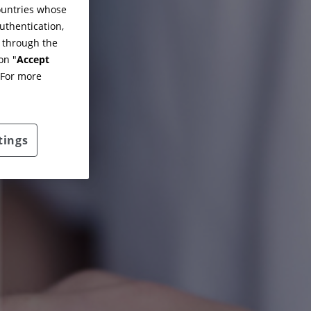
countries whose
uthentication,
g through the
on "
Accept
 For more
tings