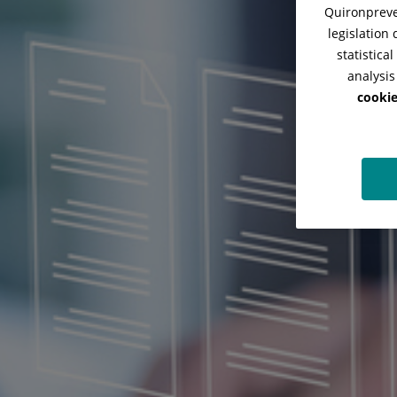
Quironpreven
legislation
statistica
analysis
cookie