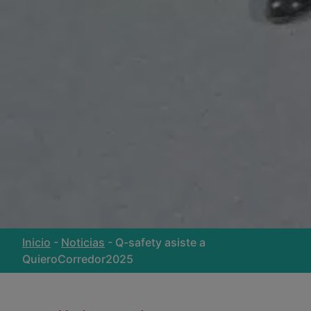
Inicio
-
Noticias
-
Q-safety asiste a
QuieroCorredor2025