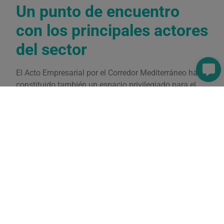
Un punto de encuentro
con los principales actores
del sector
El Acto Empresarial por el Corredor Mediterráneo ha
constituido también un espacio privilegiado para el
intercambio de experiencias y la generación de
sinergias entre empresas de muy diversos sectores:
construcción, logística, transporte, industria, energía,
turismo, servicios, etc.
La participación de Q-safety en este foro le ha
permitido:
Escuchar de primera mano las necesidades y
retos de promotores y operadores.
Compartir su visión y experiencia en
Seguridad y