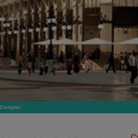
s Complex
C