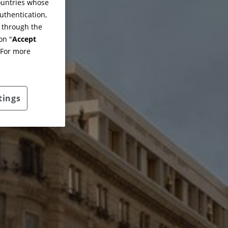
countries whose
uthentication,
g through the
on "
Accept
 For more
tings