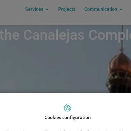
Services
Projects
Communication
f the Canalejas Compl
Cookies configuration