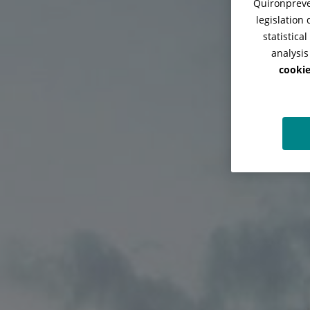
Quironpreven
legislation
statistica
analysis
cookie