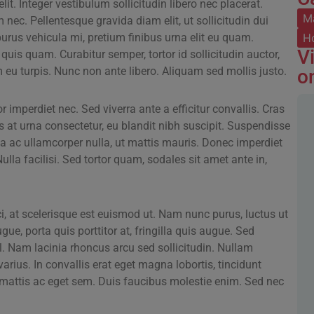
it. Integer vestibulum sollicitudin libero nec placerat.
M
m nec. Pellentesque gravida diam elit, ut sollicitudin dui
t purus vehicula mi, pretium finibus urna elit eu quam.
Ho
Vi
uis quam. Curabitur semper, tortor id sollicitudin auctor,
 eu turpis. Nunc non ante libero. Aliquam sed mollis justo.
o
 imperdiet nec. Sed viverra ante a efficitur convallis. Cras
at urna consectetur, eu blandit nibh suscipit. Suspendisse
Nulla ac ullamcorper nulla, ut mattis mauris. Donec imperdiet
ulla facilisi. Sed tortor quam, sodales sit amet ante in,
i, at scelerisque est euismod ut. Nam nunc purus, luctus ut
ue, porta quis porttitor at, fringilla quis augue. Sed
. Nam lacinia rhoncus arcu sed sollicitudin. Nullam
arius. In convallis erat eget magna lobortis, tincidunt
e mattis ac eget sem. Duis faucibus molestie enim. Sed nec