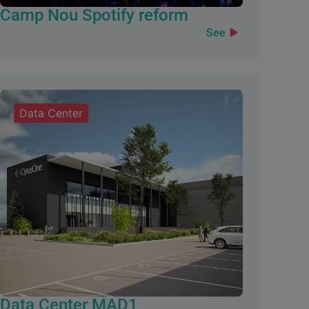
Camp Nou Spotify reform
See
Data Center
Data Center MAD1