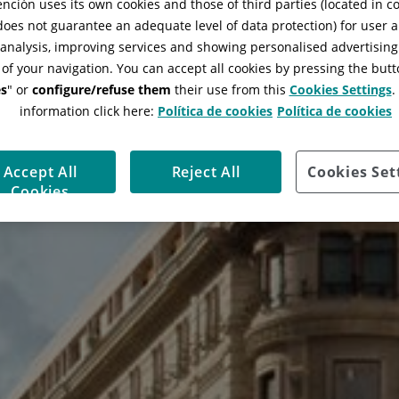
ción uses its own cookies and those of third parties (located in 
 does not guarantee an adequate level of data protection) for user a
l analysis, improving services and showing personalised advertisin
 of your navigation. You can accept all cookies by pressing the butt
s
" or
configure/refuse them
their use from this
Cookies Settings
.
information click here:
Política de cookies
Política de cookies
Accept All
Reject All
Cookies Set
Cookies