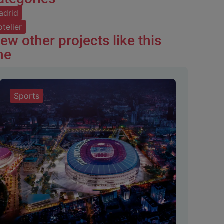
adrid
telier
ew other projects like this
ne
Sports