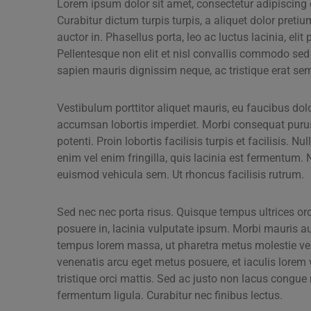
Lorem ipsum dolor sit amet, consectetur adipiscing el
Curabitur dictum turpis turpis, a aliquet dolor pretiu
auctor in. Phasellus porta, leo ac luctus lacinia, eli
Pellentesque non elit et nisl convallis commodo sed q
sapien mauris dignissim neque, ac tristique erat sem
Vestibulum porttitor aliquet mauris, eu faucibus dolor
accumsan lobortis imperdiet. Morbi consequat purus 
potenti. Proin lobortis facilisis turpis et facilisis. 
enim vel enim fringilla, quis lacinia est fermentum. N
euismod vehicula sem. Ut rhoncus facilisis rutrum.
Sed nec nec porta risus. Quisque tempus ultrices orc
posuere in, lacinia vulputate ipsum. Morbi mauris aug
tempus lorem massa, ut pharetra metus molestie vel
venenatis arcu eget metus posuere, et iaculis lorem v
tristique orci mattis. Sed ac justo non lacus congu
fermentum ligula. Curabitur nec finibus lectus.