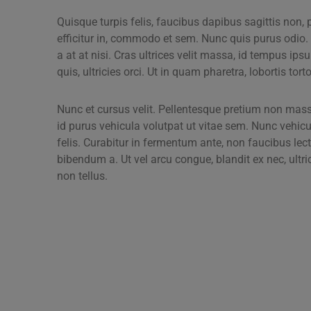
Quisque turpis felis, faucibus dapibus sagittis non,
efficitur in, commodo et sem. Nunc quis purus odio.
a at at nisi. Cras ultrices velit massa, id tempus ip
quis, ultricies orci. Ut in quam pharetra, lobortis tortor
Nunc et cursus velit. Pellentesque pretium non mas
id purus vehicula volutpat ut vitae sem. Nunc vehic
felis. Curabitur in fermentum ante, non faucibus lect
bibendum a. Ut vel arcu congue, blandit ex nec, ultr
non tellus.