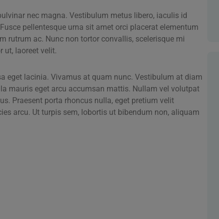
 pulvinar nec magna. Vestibulum metus libero, iaculis id
 Fusce pellentesque urna sit amet orci placerat elementum
sum rutrum ac. Nunc non tortor convallis, scelerisque mi
 ut, laoreet velit.
sa eget lacinia. Vivamus at quam nunc. Vestibulum at diam
ula mauris eget arcu accumsan mattis. Nullam vel volutpat
us. Praesent porta rhoncus nulla, eget pretium velit
icies arcu. Ut turpis sem, lobortis ut bibendum non, aliquam