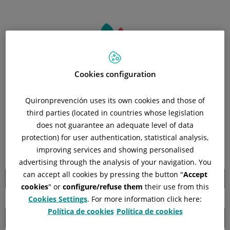
Cookies configuration
Déjanos tus datos y nos
Quironprevención uses its own cookies and those of
third parties (located in countries whose legislation
pondremos en contacto
does not guarantee an adequate level of data
contigo
protection) for user authentication, statistical analysis,
improving services and showing personalised
Nombre y Apellido
*
advertising through the analysis of your navigation. You
can accept all cookies by pressing the button "
Accept
cookies
" or
configure/refuse them
their use from this
Cookies Settings
. For more information click here:
Empresa
*
Política de cookies
Política de cookies