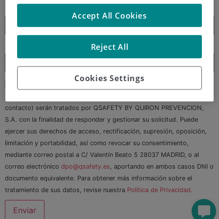
Correo electrónico
*
Accept All Cookies
Reject All
Teléfono
*
Cookies Settings
He leído y acepto la Política de Privacidad
Los datos personales que nos facilita (datos identificativos y de
contacto) serán tratados por QSAFETY BY QUIRON PREVENCION,
S.A. con la finalidad de responder y gestionar su solicitud. Puede
ejercer sus derechos de acceso, rectificación, supresión, oposición,
limitación y portabilidad, así como revocar su consentimiento,
mediante correo postal a C/ Valentín Beato 5 28037 MADRID, o al
correo electrónico
dpo@qsafety.es
, aportando en ambos casos DNI o
documento equivalente. Para obtener más información sobre el
tratamiento de sus datos, revise nuestra
Política de Privacidad.
Enviar